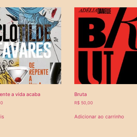
ente a vida acaba
Bruta
00
R$
50,00
is
Adicionar ao carrinho