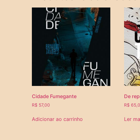
Cidade Fumegante
De rep
R$
57,00
R$
65,
Adicionar ao carrinho
Ler ma