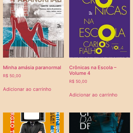
Minha amásia paranormal
Crônicas na Escola –
Volume 4
R$
50,00
R$
50,00
Adicionar ao carrinho
Adicionar ao carrinho